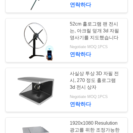
하
니다
연락하다
여
52cm 홀로그램 팬 전시
공
는, 아크릴 덮개 3d 자필
영사기를 지도했습니다
장
Negotiate MOQ:1PCS
연락하다
여
행
사실상 투상 3D 자필 전
시, 270 정도 홀로그램
품
3d 전시 상자
Negotiate MOQ:1PCS
질
연락하다
관
리
1920x1080 Resulution
광고를 위한 조정가능한