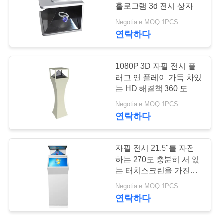
홀로그램 3d 전시 상자
연
Negotiate MOQ:1PCS
연락하다
락
주
1080P 3D 자필 전시 플
세
러그 앤 플레이 가득 차있
는 HD 해결책 360 도
요
Negotiate MOQ:1PCS
연락하다
뉴
자필 전시 21.5"를 자전
스
하는 270도 충분히 서 있
는 터치스크린을 가진
Hd
인
Negotiate MOQ:1PCS
연락하다
용