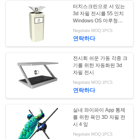
문
터치스크린으로 서 있는
3d 자필 전시를 55 인치
을
Windows OS 마루청을
요
까십시오
Negotiate MOQ:1PCS
연락하다
구
하
전시회 쉬운 가동 각종 크
세
기를 위한 자동화된 3d
자필 전시
요
Negotiate MOQ:1PCS
연락하다
사
실내 와이파이 App 통제
이
를 위한 육안 3D 자필 전
트
시 4 잎
Negotiate MOQ:1PCS
맵