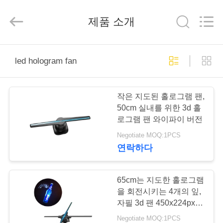
두
supplier.
Copyright
제품 소개
©
2020
-
2025
Shenzhen
집
Topview
Display
led hologram fan
Technology
Co.,Ltd.
All
Rights
제
Reserved.
작은 지도된 홀로그램 팬,
품
50cm 실내를 위한 3d 홀
로그램 팬 와이파이 버전
Negotiate MOQ:1PCS
우
연락하다
리
에
65cm는 지도한 홀로그램
을 회전시키는 4개의 잎,
대
자필 3d 팬 450x224px
Resulution를 지도했습
Negotiate MOQ:1PCS