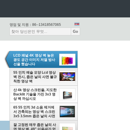
영업 및 지원：
86--13418567065
Go
LCD 패널 4K 영상 벽 높은
광도 공간 이미지 저열 방사
선을 했습니다
55 인치 예술 모양 Lcd 영상
벽 전시, 좁은 날의 사면 불규
칙한 영상 벽
산 4k 영상 스크린을, 지도한
Backlit 기술을 가진 3x3 영
상 벽 까십시오
65 55 인치 3d 소음 제거에
서 건축되는 영상 벽 스크린
3x5 3.5mm 좁은 날의 사면
잘 고정된 매우 좁은 날의 사
면 영상 벽, 49" 이음새가 없