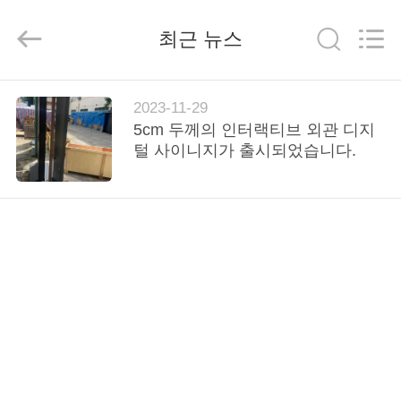
두
supplier.
Copyright
최근 뉴스
©
2020
-
2026
Shenzhen
집
Topview
2023-11-29
Display
Technology
5cm 두께의 인터랙티브 외관 디지
Co.,Ltd.
All
털 사이니지가 출시되었습니다.
Rights
제
Reserved.
품
우
리
에
대