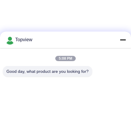
하
여
공
Topview
장
여
5:08 PM
No more things
행
Good day, what product are you looking for?
모든
품
질
1개의 디지털 방식으
실내 디지털 방식으로
관
로 signage에서 모두
signage
리
자유로운 서 있는 디