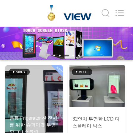
두
supplier.
Copyright
©
2020
-
2026
Shenzhen
집
Topview
Display
Technology
Co.,Ltd.
All
Rights
제
Reserved.
품
NEW
우
리
에
음료 Frigerator 찬 전시
32인치 투명한 LCD 디
대
를 위한 슈퍼마켓 투명
스플레이 박스
한 Lcd 스크린