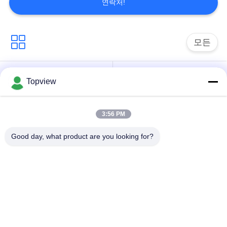
연락처!
문
을
모든
요
구
1개의 디지털 방식으
실내 디지털 방식으로
Topview
하
로 signage에서 모두
signage
세
3:56 PM
자유로운 서 있는 디
요
야외 디지털 간판
지털 방식으로
Good day, what product are you looking for?
signage
사
디지털 방식으로 잘
LCD 터치스크린 간이
이
고정된 Signage
건축물
트
투명한 lcd 스크린
LCD 비디오 벽
맵