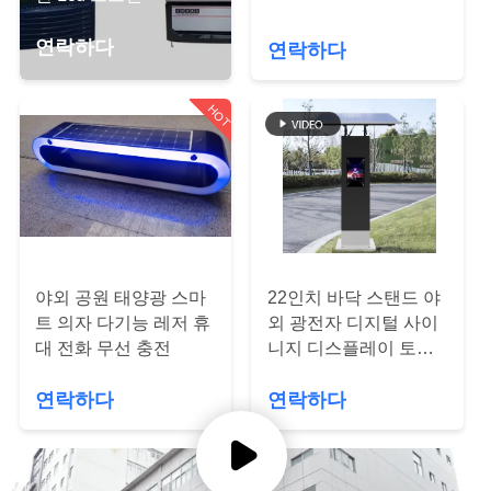
하
여
연락하다
연락하다
HOT
공
장
여
행
야외 공원 태양광 스마
22인치 바닥 스탠드 야
품
트 의자 다기능 레저 휴
외 광전자 디지털 사이
대 전화 무선 충전
니지 디스플레이 토템
질
태양 전력 주차 결제 키
연락하다
연락하다
오스크
관
리