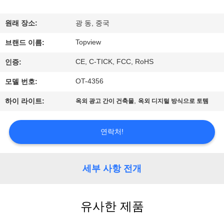
하
여
원래 장소:
광 동, 중국
Topview
브랜드 이름:
공
CE, C-TICK, FCC, RoHS
인증:
장
OT-4356
모델 번호:
여
,
하이 라이트:
옥외 광고 간이 건축물
옥외 디지털 방식으로 토템
행
연락처!
품
질
세부 사항 전개
관
유사한 제품
리