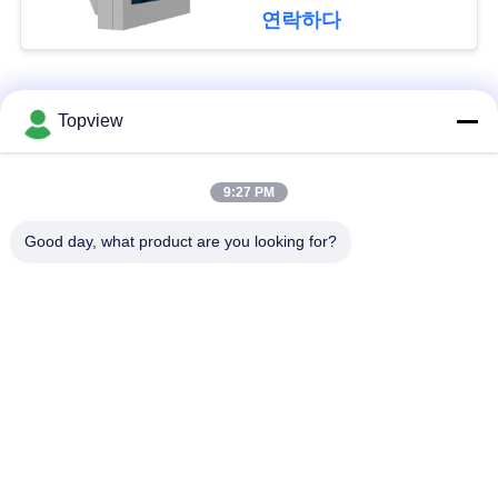
문
연락하다
을
요
모든
Topview
구
1개의 디지털 방식으
실내 디지털 방식으로
하
9:27 PM
로 signage에서 모두
signage
세
Good day, what product are you looking for?
요
자유로운 서 있는 디
야외 디지털 간판
지털 방식으로
signage
사
디지털 방식으로 잘
LCD 터치스크린 간이
이
고정된 Signage
건축물
트
맵
투명한 lcd 스크린
LCD 비디오 벽