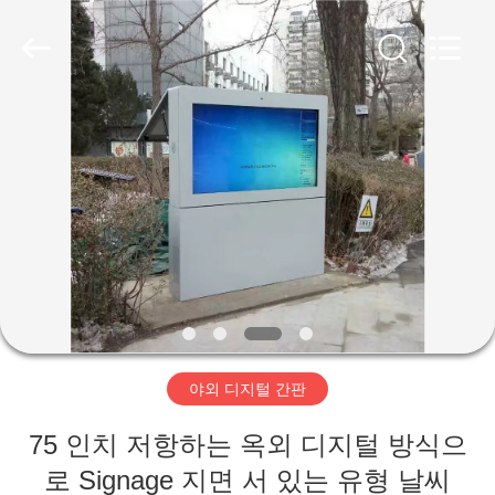
두
supplier.
Copyright
©
2020
-
2026
Shenzhen
집
Topview
Display
Technology
Co.,Ltd.
All
Rights
제
Reserved.
품
우
리
야외 디지털 간판
에
75 인치 저항하는 옥외 디지털 방식으
대
로 Signage 지면 서 있는 유형 날씨