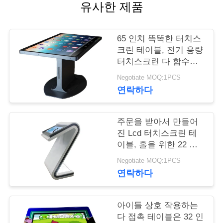
유사한 제품
연
락
65 인치 똑똑한 터치스
크린 테이블, 전기 용량
주
터치스크린 다 함수표
10 점
세
Negotiate MOQ:1PCS
연락하다
요
주문을 받아서 만들어
뉴
진 Lcd 터치스크린 테
이블, 홀을 위한 22 인
스
치 터치스크린 정보 문
Negotiate MOQ:1PCS
의처
연락하다
인
아이들 상호 작용하는
용
다 접촉 테이블은 32 인