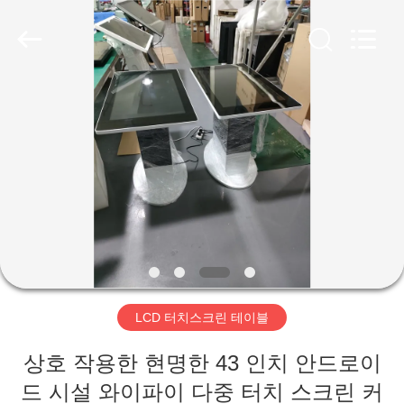
두
supplier.
Copyright
©
2020
-
2026
Shenzhen
집
Topview
Display
Technology
Co.,Ltd.
All
Rights
제
Reserved.
품
우
리
LCD 터치스크린 테이블
에
상호 작용한 현명한 43 인치 안드로이
대
드 시설 와이파이 다중 터치 스크린 커