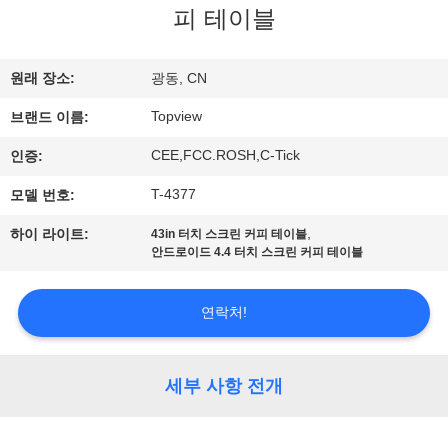
하
피 테이블
여
원래 장소:
광동, CN
공
Topview
브랜드 이름:
장
CEE,FCC.ROSH,C-Tick
인증:
여
T-4377
모델 번호:
행
,
하이 라이트:
43in 터치 스크린 커피 테이블
안드로이드 4.4 터치 스크린 커피 테이블
품
연락처!
질
관
세부 사항 전개
리