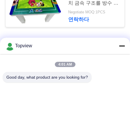
문
치 금속 구조를 방수 처
리합니다
Negotiate MOQ:1PCS
을
연락하다
요
구
모든
Topview
하
세
1개의 디지털 방식으
실내 디지털 방식으로
4:01 AM
로 signage에서 모두
signage
요
Good day, what product are you looking for?
자유로운 서 있는 디
사
야외 디지털 간판
지털 방식으로
signage
이
트
디지털 방식으로 잘
LCD 터치스크린 간이
고정된 Signage
건축물
맵