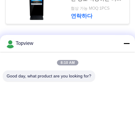
문
스크린 감시자
협상 가능 MOQ:1PCS
을
연락하다
요
구
모든
Topview
하
1개의 디지털 방식으
실내 디지털 방식으로
세
8:10 AM
로 signage에서 모두
signage
요
Good day, what product are you looking for?
자유로운 서 있는 디
야외 디지털 간판
지털 방식으로
사
signage
이
디지털 방식으로 잘
LCD 터치스크린 간이
트
고정된 Signage
건축물
맵