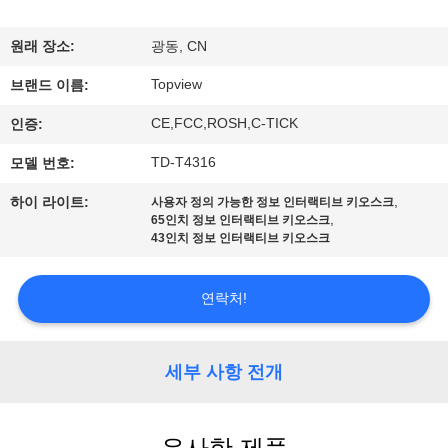
하
여
원래 장소:
광동, CN
Topview
브랜드 이름:
공
CE,FCC,ROSH,C-TICK
인증:
장
TD-T4316
모델 번호:
여
,
하이 라이트:
사용자 정의 가능한 정보 인터랙티브 키오스크
,
65인치 정보 인터랙티브 키오스크
행
43인치 정보 인터랙티브 키오스크
품
연락처!
질
세부 사항 전개
관
리
유사한 제품