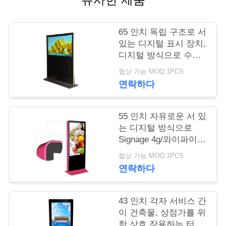
연
65 인치 독립 구조로 서
락
있는 디지털 표시 장치,
디지털 방식으로 수평
주
한 Signage 가득 차있
협상 가능 MOQ:1PCS
세
는 Hd 1080p
연락하다
요
55 인치 자유로운 서 있
는 디지털 방식으로
뉴
Signage 4g/와이파이
네트워크 지원 선택적
스
협상 가능 MOQ:1PCS
인 색깔
연락하다
인
43 인치 각자 서비스 간
용
이 건축물, 상점가를 위
한 상호 작용하는 터치