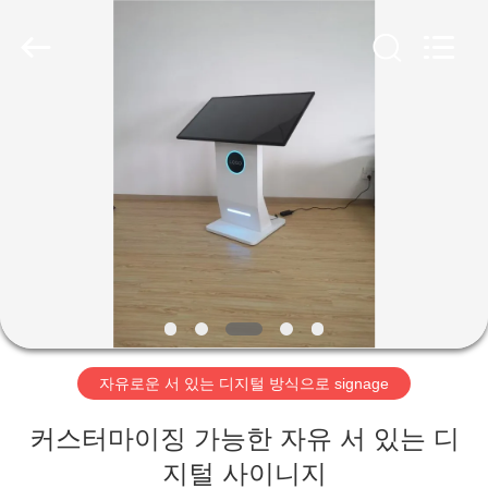
두
supplier.
Copyright
©
2020
-
2026
Shenzhen
집
Topview
Display
Technology
Co.,Ltd.
All
Rights
제
Reserved.
품
우
리
자유로운 서 있는 디지털 방식으로 signage
에
커스터마이징 가능한 자유 서 있는 디
대
지털 사이니지