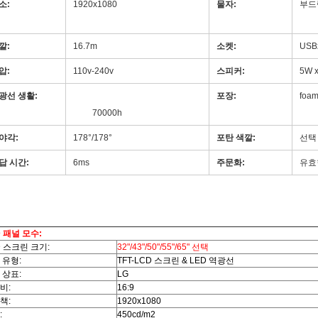
소:
1920x1080
lcd 디지털 방식으로
물자:
부드럽
signage
깔:
16.7m
소켓:
USBx
압:
110v-240v
스피커:
5W 
광선 생활:
디지털 방식으로 signage를 광고
포장:
foa
하는
70000h
야각:
178°/178°
포탄 색깔:
선택
답 시간:
6ms
주문화:
유효한
D 패널 모수:
D 스크린 크기:
32"/43"/50"/55"/65" 선택
 유형:
TFT-LCD 스크린 & LED 역광선
 상표:
LG
비:
16:9
책:
1920x1080
:
450cd/m2