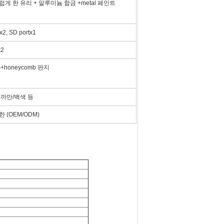
게 한 유리 + 알루미늄 합금 +metal 페인트
2, SD portx1
x2
m+honeycomb 판지
 까만/백색 등
 (OEM/ODM)