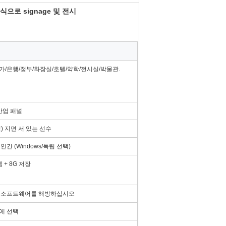
식으로 signage 및 전시
가/은행/정부/화장실/호텔/약학/전시실/박물관.
 산업 패널
) 지면 서 있는 선수
인간 (Windows/독립 선택)
렘 + 8G 저장
 소프트웨어를 해방하십시오
에 선택