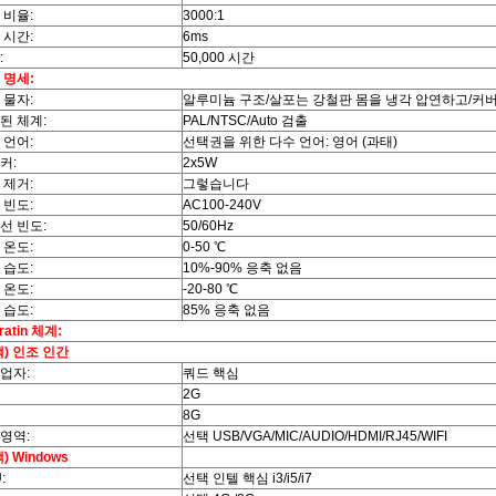
 비율:
3000:1
 시간:
6ms
:
50,000 시간
 명세:
 물자:
알루미늄 구조/살포는 강철판 몸을 냉각 압연하고/커
된 체계:
PAL/NTSC/Auto 검출
 언어:
선택권을 위한 다수 언어: 영어 (과태)
커:
2x5W
 제거:
그렇습니다
 빈도:
AC100-240V
선 빈도:
50/60Hz
 온도:
0-50 ℃
 습도:
10%-90% 응축 없음
 온도:
-20-80 ℃
 습도:
85% 응축 없음
ratin 체계:
택) 인조 인간
업자:
쿼드 핵심
2G
8G
영역:
선택 USB/VGA/MIC/AUDIO/HDMI/RJ45/WIFI
) Windows
:
선택 인텔 핵심 i3/i5/i7