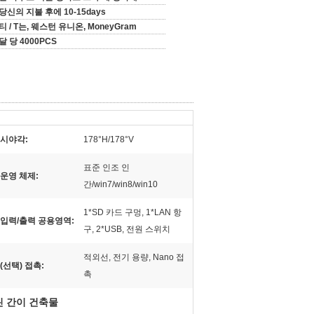
당신의 지불 후에 10-15days
티 / T는, 웨스턴 유니온, MoneyGram
달 당 4000PCS
시야각:
178°H/178°V
표준 인조 인
운영 체제:
간/win7/win8/win10
1*SD 카드 구멍, 1*LAN 항
입력/출력 공용영역:
구, 2*USB, 전원 스위치
적외선, 전기 용량, Nano 접
(선택) 접촉:
촉
린 간이 건축물