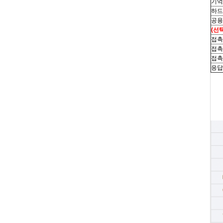
기억
하드
공용
(선
접촉
접촉
접촉
응답