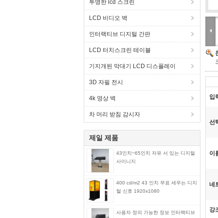
투명한 lcd 스크린
LCD 비디오 벽
인터랙티브 디지털 간판
LCD 터치스크린 테이블
기지개된 막대기 LCD 디스플레이
3D 자필 전시
입
4k 영상 벽
차 머리 받침 감시자
선
제일 제품
이
43인치~65인치 자유 서 있는 디지털
사이니지
400 cd/m2 43 인치 무료 세우는 디지
네
털 신호 1920x1080
강
사용자 정의 가능한 정보 인터랙티브