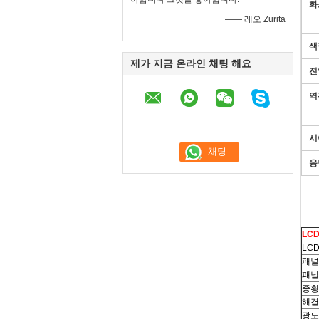
화
—— 레오 Zurita
색
제가 지금 온라인 채팅 해요
전
역
시
응
LC
LC
패널
패널
종횡
해결
광도