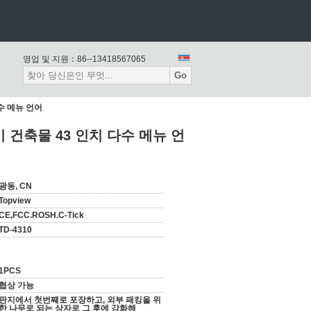
영업 및 지원：
86--13418567065
Go
수 메뉴 언어
건축물 43 인치 다수 메뉴 언
광동, CN
Topview
CE,FCC.ROSH.C-Tick
TD-4310
1PCS
협상 가능
판지에서 첫번째로 포장하고, 외부 패킹을 위
한 나무로 되는 상자로 그 후에 강화해