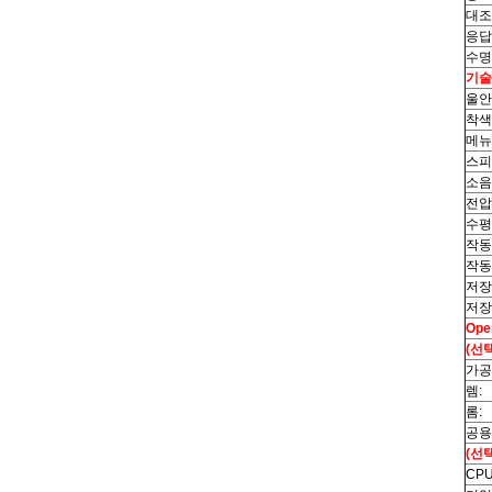
대조
응답
수명
기술
울안
착색
메뉴
스피
소음
전압
수평
작동
작동
저장
저장
Ope
(선
가공
렘:
롬:
공용
(선택
CPU