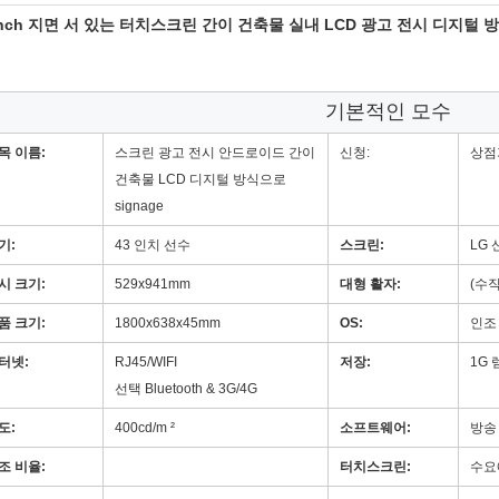
inch 지면 서 있는 터치스크린 간이 건축물 실내 LCD 광고 전시 디지털 방
기본적인 모수
목 이름:
스크린 광고 전시 안드로이드 간이
신청:
상점
건축물 LCD 디지털 방식으로
signage
기:
43 인치 선수
스크린:
LG
시 크기:
529x941mm
대형 활자:
(수직
품 크기:
1800x638x45mm
OS:
인조 
터넷:
RJ45/WIFI
저장:
1G 
선택 Bluetooth & 3G/4G
도:
400cd/m ²
소프트웨어:
방송
조 비율:
3000:1digital는 screeen
터치스크린:
수요