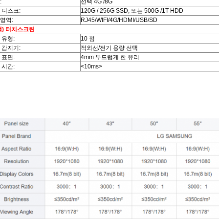
:
선택 4G /8G
 디스크:
120G / 256G SSD, 또는 500G /1T HDD
영역:
RJ45/WIFI/4G/HDMI/USB/SD
택) 터치스크린
 유형:
10 점
 감지기:
적외선/전기 용량 선택
 표면:
4mm 부드럽게 한 유리
 시간:
<10ms>