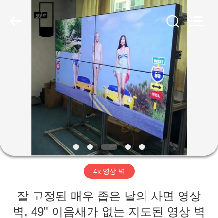
두
supplier.
Copyright
©
2020
-
2026
Shenzhen
집
Topview
Display
Technology
Co.,Ltd.
All
Rights
제
Reserved.
품
우
리
4k 영상 벽
에
잘 고정된 매우 좁은 날의 사면 영상
대
벽, 49" 이음새가 없는 지도된 영상 벽