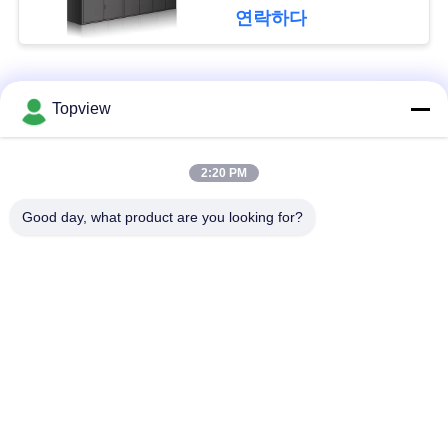
문
연락하다
을
요
모든
Topview
구
1개의 디지털 방식으
실내 디지털 방식으로
하
2:20 PM
로 signage에서 모두
signage
세
Good day, what product are you looking for?
요
자유로운 서 있는 디
야외 디지털 간판
지털 방식으로
signage
사
디지털 방식으로 잘
LCD 터치스크린 간이
이
고정된 Signage
건축물
트
맵
투명한 lcd 스크린
LCD 비디오 벽