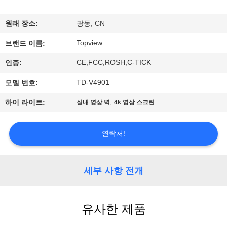
하
여
원래 장소:
광동, CN
Topview
브랜드 이름:
공
CE,FCC,ROSH,C-TICK
인증:
장
TD-V4901
모델 번호:
여
,
하이 라이트:
실내 영상 벽
4k 영상 스크린
행
연락처!
품
질
세부 사항 전개
관
유사한 제품
리