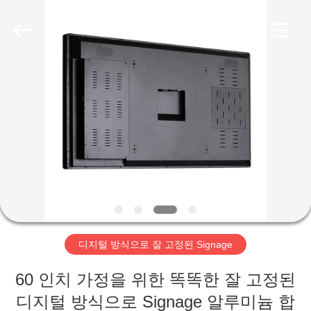
두
supplier.
Copyright
©
2020
-
2026
Shenzhen
집
Topview
Display
Technology
Co.,Ltd.
All
Rights
제
Reserved.
품
우
리
디지털 방식으로 잘 고정된 Signage
에
60 인치 가정을 위한 똑똑한 잘 고정된
대
디지털 방식으로 Signage 알루미늄 합