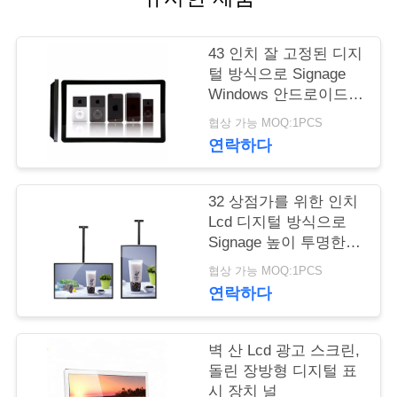
연
43 인치 잘 고정된 디지
락
털 방식으로 Signage
Windows 안드로이드
주
Operationg 시스템 지
협상 가능 MOQ:1PCS
원
세
연락하다
요
32 상점가를 위한 인치
Lcd 디지털 방식으로
뉴
Signage 높이 투명한
부드럽게 한 유리제 패
스
협상 가능 MOQ:1PCS
널
연락하다
인
벽 산 Lcd 광고 스크린,
용
돌린 장방형 디지털 표
시 장치 널