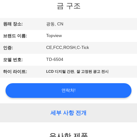
하
금 구조
여
원래 장소:
광동, CN
공
Topview
브랜드 이름:
장
CE,FCC,ROSH,C-Tick
인증:
여
TD-6504
모델 번호:
행
,
하이 라이트:
LCD 디지털 간판
잘 고정된 광고 전시
품
연락처!
질
세부 사항 전개
관
리
유사한 제품