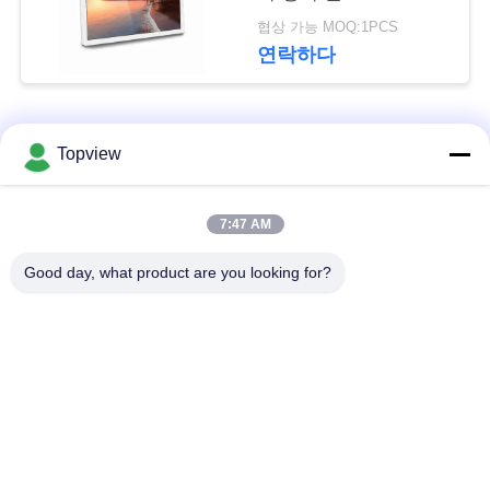
문
협상 가능 MOQ:1PCS
을
연락하다
요
구
모든
Topview
하
1개의 디지털 방식으
실내 디지털 방식으로
세
7:47 AM
로 signage에서 모두
signage
요
Good day, what product are you looking for?
자유로운 서 있는 디
야외 디지털 간판
지털 방식으로
사
signage
이
디지털 방식으로 잘
LCD 터치스크린 간이
트
고정된 Signage
건축물
맵