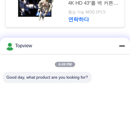
문
4K HD 43"를 벽 커튼
유형 해방합니다
협상 가능 MOQ:1PCS
을
연락하다
요
구
모든
Topview
하
세
1개의 디지털 방식으
실내 디지털 방식으로
4:49 PM
로 signage에서 모두
signage
요
Good day, what product are you looking for?
자유로운 서 있는 디
사
야외 디지털 간판
지털 방식으로
signage
이
트
디지털 방식으로 잘
LCD 터치스크린 간이
고정된 Signage
건축물
맵