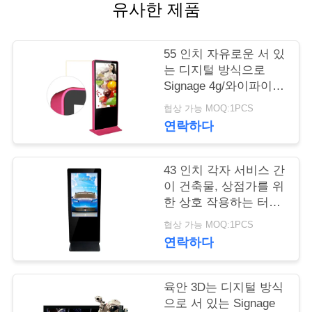
유사한 제품
연
락
55 인치 자유로운 서 있
는 디지털 방식으로
주
Signage 4g/와이파이
네트워크 지원 선택적
세
협상 가능 MOQ:1PCS
인 색깔
연락하다
요
43 인치 각자 서비스 간
뉴
이 건축물, 상점가를 위
한 상호 작용하는 터치
스
스크린 감시자
협상 가능 MOQ:1PCS
연락하다
인
육안 3D는 디지털 방식
용
으로 서 있는 Signage