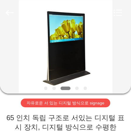
두
supplier.
Copyright
©
2020
-
2026
Shenzhen
집
Topview
Display
Technology
Co.,Ltd.
All
Rights
제
Reserved.
품
우
리
자유로운 서 있는 디지털 방식으로 signage
에
65 인치 독립 구조로 서있는 디지털 표
대
시 장치, 디지털 방식으로 수평한