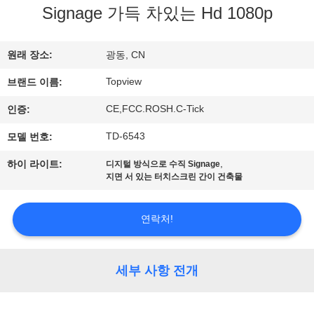
하
Signage 가득 차있는 Hd 1080p
여
원래 장소:
광동, CN
공
Topview
브랜드 이름:
장
CE,FCC.ROSH.C-Tick
인증:
여
TD-6543
모델 번호:
행
,
하이 라이트:
디지털 방식으로 수직 Signage
지면 서 있는 터치스크린 간이 건축물
품
연락처!
질
관
세부 사항 전개
리