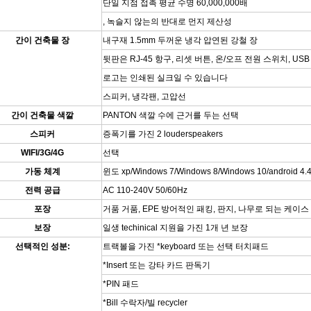
단일 지점 접촉 평균 수명 60,000,000배
, 녹슬지 않는의 반대로 먼지 제산성
간이 건축물 장
내구재 1.5mm 두꺼운 냉각 압연된 강철 장
뒷판은 RJ-45 항구, 리셋 버튼, 온/오프 전원 스위치, U
로고는 인쇄된 실크일 수 있습니다
스피커, 냉각팬, 고압선
간이 건축물 색깔
PANTON 색깔 수에 근거를 두는 선택
스피커
증폭기를 가진 2 louderspeakers
WIFI/3G/4G
선택
가동 체계
윈도 xp/Windows 7/Windows 8/Windows 10/android 4.4.
전력 공급
AC 110-240V 50/60Hz
포장
거품 거품, EPE 방어적인 패킹, 판지, 나무로 되는 케이스
보장
일생 techinical 지원을 가진 1개 년 보장
선택적인 성분:
트랙볼을 가진 *keyboard 또는 선택 터치패드
*Insert 또는 강타 카드 판독기
*PIN 패드
*Bill 수락자/빌 recycler