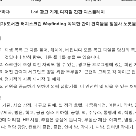
Lcd 광고 기계
디지털 간판 디스플레이
조하다:
,
가/도서관 터치스크린 Wayfinding 똑똑한 간이 건축물을 정원사 노릇
개
재생 목록 그 다른 폴더, 체계에, 베낍니다 모든 목표 파일을 당신의 
것입니다 받침 함수, 다른 폴더를 놓을 수 있습니다.
스크린에 조정 회전 자막도 할 수 있는, 광고물 프로그램에 있는 회전 
어떤 간격과 세그먼트 양을 위한 두루말기 큰천막 그리고 각 아이콘 전
정기적의 자동 재시작 및 폐쇄.
전원을 공급하기 위하여 외력 접합기를, 더 안전한 및 믿을 수 있는 
청
 기관, 사슬 상점, 대규모 판매, 별 정격 호텔, 대중음식점, 여행사, 약학. 
 우체국, 병원, 학교; 공공 장소 지하철, 공항, 역, 주유소, 통행세 역, 책방
판매 대리점, HR 시장, 추첨은 중심에 둡니다; 부동산 재산: 아파트, 별장,
다; 적당 강당, 컨트리 클럽, 클럽, 안마 방, 막대기, 다방, 인터넷 막대기,