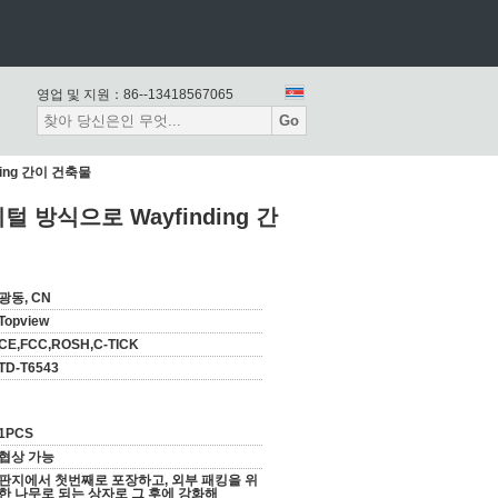
영업 및 지원：
86--13418567065
Go
ing 간이 건축물
 방식으로 Wayfinding 간
광동, CN
Topview
CE,FCC,ROSH,C-TICK
TD-T6543
1PCS
협상 가능
판지에서 첫번째로 포장하고, 외부 패킹을 위
한 나무로 되는 상자로 그 후에 강화해