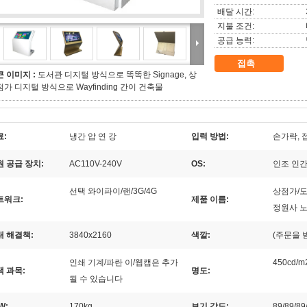
배달 시간:
지불 조건:
공급 능력:
접촉
큰 이미지 :
도서관 디지털 방식으로 똑똑한 Signage, 상
점가 디지털 방식으로 Wayfinding 간이 건축물
료:
냉간 압 연 강
입력 방법:
손가락, 
원 공급 장치:
AC110V-240V
OS:
인조 인간/
선택 와이파이/랜/3G/4G
상점가/도
트워크:
제품 이름:
정원사 
대 해결책:
3840x2160
색깔:
(주문을 
인쇄 기계/파란 이/웹캠은 추가
450cd/m
택 과목:
명도:
될 수 있습니다
W:
170kg
보기 각도:
89/89/89