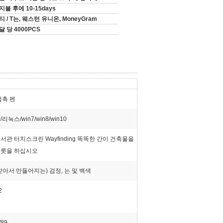
지불 후에 10-15days
티 / T는, 웨스턴 유니온, MoneyGram
달 당 4000PCS
접촉 펜
리눅스/win7/win8/win10
서관 터치스크린 Wayfinding 똑똑한 간이 건축물을
노릇을 하십시오
받아서 만들어지는) 검정, 는 및 백색
2
/89