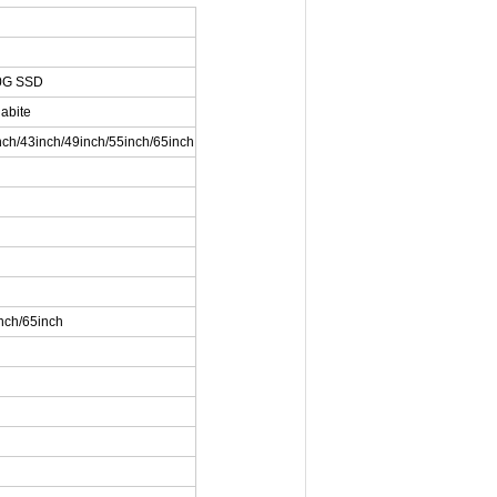
0G SSD
abite
nch/43inch/49inch/55inch/65inch
nch/65inch