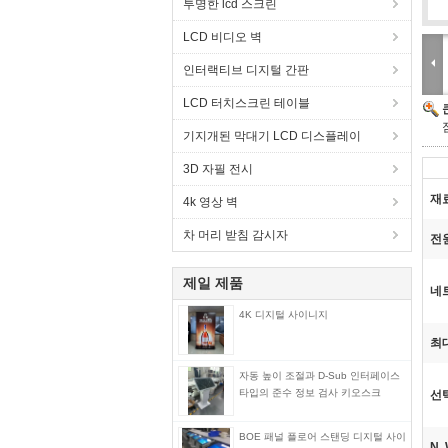
투명한 lcd 스크린
LCD 비디오 벽
인터랙티브 디지털 간판
LCD 터치스크린 테이블
기지개된 막대기 LCD 디스플레이
3D 자필 전시
재
4k 영상 벽
차 머리 받침 감시자
전
제일 제품
네
4K 디지털 사이니지
최
자동 높이 조절과 D-Sub 인터페이스
타입의 준수 정보 검사 키오스크
선
BOE 패널 플로어 스탠딩 디지털 사이
N, 