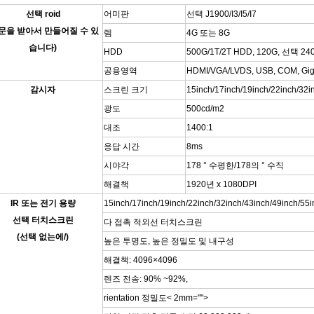
선택 roid
어미판
선택 J1900/I3/I5/I7
문을 받아서 만들어질 수 있
렘
4G 또는 8G
습니다)
HDD
500G/1T/2T HDD, 120G, 선택 24
공용영역
HDMI/VGA/LVDS, USB, COM, Gig
감시자
스크린 크기
15inch/17inch/19inch/22inch/32i
광도
500cd/m2
대조
1400:1
응답 시간
8ms
시야각
178 ° 수평한/178의 ° 수직
해결책
1920년 x 1080DPI
IR 또는 전기 용량
15inch/17inch/19inch/22inch/32inch/43inch/49inch/55i
선택 터치스크린
다 접촉 적외선 터치스크린
(선택 없는에/)
높은 투명도, 높은 정밀도 및 내구성
해결책: 4096×4096
렌즈 전송: 90% ~92%,
rientation 정밀도< 2mm="">