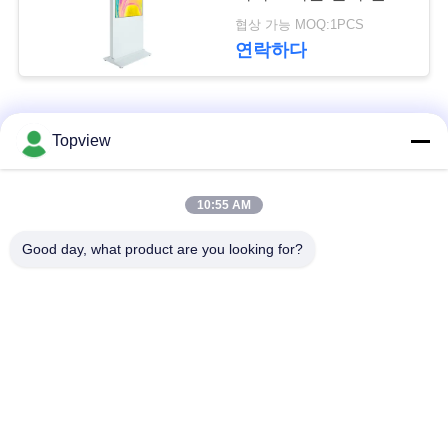
문
물에서 지도된 스크린
협상 가능 MOQ:1PCS
전부
을
연락하다
요
구
모든
Topview
하
1개의 디지털 방식으
실내 디지털 방식으로
세
10:55 AM
로 signage에서 모두
signage
요
Good day, what product are you looking for?
자유로운 서 있는 디
야외 디지털 간판
지털 방식으로
사
signage
이
디지털 방식으로 잘
LCD 터치스크린 간이
트
고정된 Signage
건축물
맵