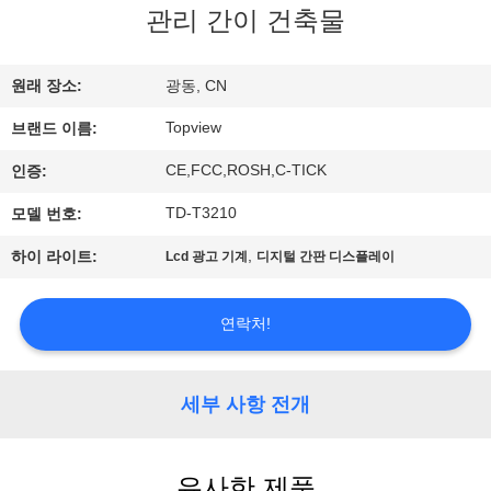
하
관리 간이 건축물
여
원래 장소:
광동, CN
공
Topview
브랜드 이름:
장
CE,FCC,ROSH,C-TICK
인증:
여
TD-T3210
모델 번호:
행
,
하이 라이트:
Lcd 광고 기계
디지털 간판 디스플레이
품
연락처!
질
세부 사항 전개
관
리
유사한 제품