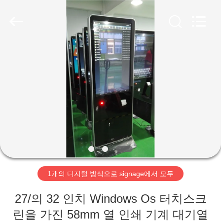
두
supplier.
Copyright
©
2020
-
2026
Shenzhen
집
Topview
Display
Technology
Co.,Ltd.
All
Rights
제
Reserved.
품
우
리
1개의 디지털 방식으로 signage에서 모두
에
27/의 32 인치 Windows Os 터치스크
대
린을 가진 58mm 열 인쇄 기계 대기열