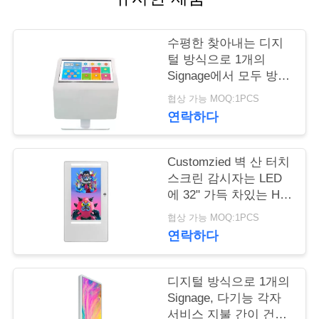
연
수평한 찾아내는 디지
락
털 방식으로 1개의
Signage에서 모두 방법
주
을 위한 55 인치/회의실
협상 가능 MOQ:1PCS
세
연락하다
요
Customzied 벽 산 터치
스크린 감시자는 LED
뉴
에 32" 가득 차있는 HD
사진기를 줄무늬로 합
스
협상 가능 MOQ:1PCS
니다
연락하다
인
디지털 방식으로 1개의
용
Signage, 다기능 각자
서비스 지불 간이 건축