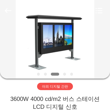
두
supplier.
Copyright
©
2020
-
2026
Shenzhen
집
Topview
Display
Technology
Co.,Ltd.
All
Rights
제
Reserved.
품
우
리
야외 디지털 간판
에
3600W 4000 cd/m2 버스 스테이션
대
LCD 디지털 신호