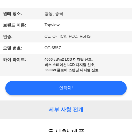
하
여
원래 장소:
광동, 중국
Topview
브랜드 이름:
공
CE, C-TICK, FCC, RoHS
인증:
장
OT-6557
모델 번호:
여
,
하이 라이트:
4000 cd/m2 LCD 디지털 신호
,
버스 스테이션 LCD 디지털 신호
행
3600W 플로어 스탠딩 디지털 신호
품
연락처!
질
세부 사항 전개
관
리
유사한 제품