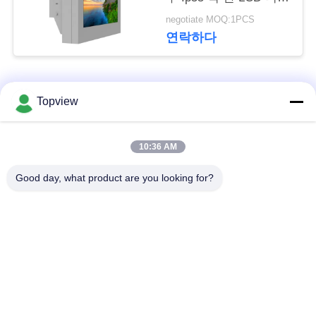
문
플레이
negotiate MOQ:1PCS
을
연락하다
요
구
모든
Topview
하
1개의 디지털 방식으
실내 디지털 방식으로
세
10:36 AM
로 signage에서 모두
signage
요
Good day, what product are you looking for?
자유로운 서 있는 디
야외 디지털 간판
지털 방식으로
사
signage
이
디지털 방식으로 잘
LCD 터치스크린 간이
트
고정된 Signage
건축물
맵