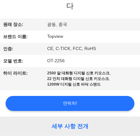
하
다
여
원래 장소:
광동, 중국
공
Topview
브랜드 이름:
장
CE, C-TICK, FCC, RoHS
인증:
여
OT-2256
모델 번호:
행
,
하이 라이트:
2500 알 대화형 디지털 신호 키오스크
,
22 인치 대화형 디지털 신호 키오스크
1200W 디지털 신호 바닥 스탠드
품
연락처!
질
관
세부 사항 전개
리