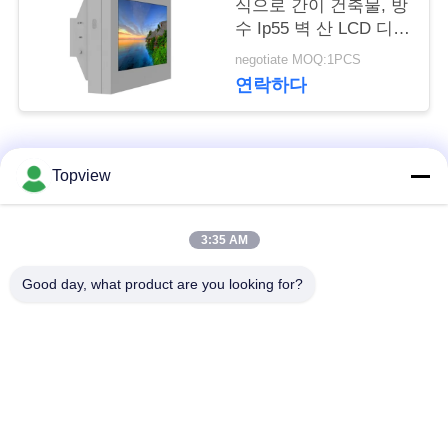
식으로 간이 건축물, 방
문
수 Ip55 벽 산 LCD 디스
을
플레이
negotiate MOQ:1PCS
연락하다
요
구
모든
하
Topview
세
1개의 디지털 방식으
실내 디지털 방식으로
3:35 AM
요
로 signage에서 모두
signage
Good day, what product are you looking for?
자유로운 서 있는 디
사
야외 디지털 간판
지털 방식으로
이
signage
트
디지털 방식으로 잘
LCD 터치스크린 간이
맵
고정된 Signage
건축물