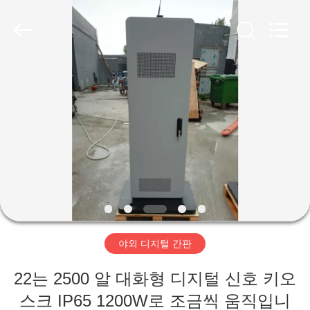
두
supplier.
Copyright
©
2020
-
2026
Shenzhen
집
Topview
Display
Technology
Co.,Ltd.
All
Rights
제
Reserved.
품
우
리
야외 디지털 간판
에
22는 2500 알 대화형 디지털 신호 키오
대
스크 IP65 1200W로 조금씩 움직입니