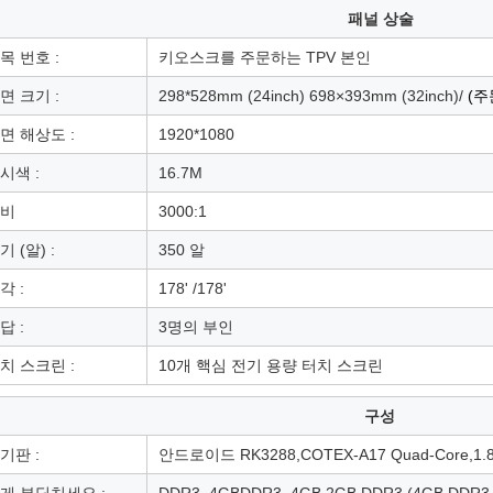
패널 상술
목 번호 :
키오스크를 주문하는 TPV 본인
면 크기 :
298*528mm (24inch) 698×393mm (32inch)/
(
주
면 해상도 :
1920*1080
시색 :
16.7M
비
3000:1
기 (알) :
350 알
각 :
178' /178'
답 :
3명의 부인
치 스크린 :
10개 핵심 전기 용량 터치 스크린
구성
기판 :
안드로이드 RK3288,COTEX-A17 Quad-Core,1