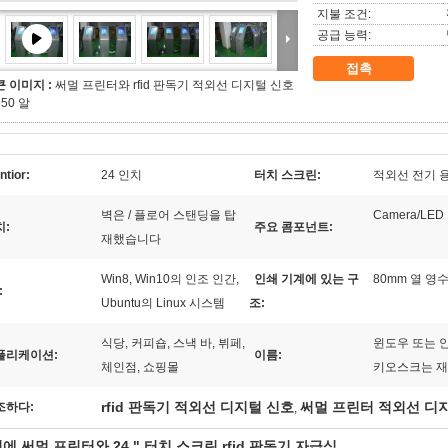
지불 조건:
공급 능력:
접촉
큰 이미지 :
써멀 프린터와 rfid 판독기 적외선 디지털 신호
350 알
tior:
24 인치
터치 스크린:
적외선 전기 
벽은 / 플로어 스탠딩을 탑
Camera/LED
치:
주요 콤포넌트:
재했습니다
Win8, Win10의 인조 인간,
인쇄 기계에 있는 구
80mm 열 영
:
Ubuntu의 Linux 시스템
조:
식당, 커피숍, 스낵 바, 뷔페,
윈도우 또는 
플리케이션:
이름:
체인점, 쇼핑몰
키오스크는 재
rfid 판독기 적외선 디지털 신호
써멀 프린터 적외선 디
조하다:
,
에 써멀 프린터와 24 " 터치 스크린 rfid 판독기 자급식