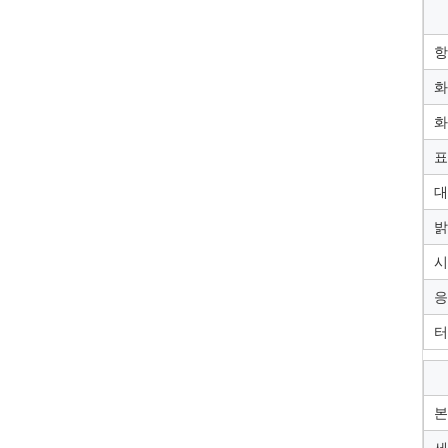
항
화
화
표
대
밝
시
응
터
본