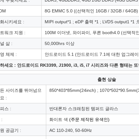
게 부딪치세요 :
DDR3, 4GBDDR3, 4GB 2GB DDR3 (4GB DDR
OM
8G EMMC 5.0 ((선택적인 16GB / 32GB / 64GB)
화시키세요 :
MIPI output*1 ; eDP 출력 *1 ; LVDS output1
트워크 지원 :
100M 이더넷, 와이파이, 푸른 booth4.0 (선택적인 4
널 삶 :
50,000hrs 이상
영 체제 :
안드로이드 5.1 (안드로이드 7.1에 대한 업그레이
하세요 : 안드로이드 RK3399, J1900, i3, i5, i7 시리즈와 다른 형태는
출현 상술
든 사이즈를 뛰어넘으
850*403*85mm(24inch) ; 1070*502*90.5mm(3
요 :
피스 :
반대론자 스크래칭된 템퍼드 글라스
 :
화이트 색
(
주문 제작된 유색인
)
원 공급기 :
AC 110-240, 50-60Hz