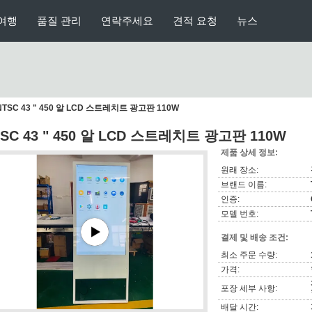
여행
품질 관리
연락주세요
견적 요청
뉴스
NTSC 43 " 450 알 LCD 스트레치트 광고판 110W
SC 43 " 450 알 LCD 스트레치트 광고판 110W
제품 상세 정보:
원래 장소:
브랜드 이름:
인증:
모델 번호:
결제 및 배송 조건:
최소 주문 수량:
가격:
포장 세부 사항:
배달 시간: