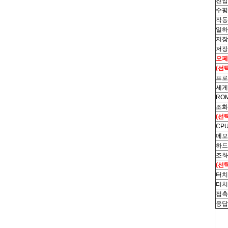
전압
수평
작동
일하
저장
저장
오페
(선
프로
세게
ROM
조화
(선
CPU
메모
하드
조화
(선
터치
터치
접촉
응답