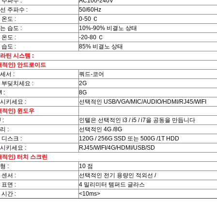
 주파수 :
AC100-240V
선 주파수 :
50/60Hz
 온도 :
0-50 Ｃ
는 습도 :
10%-90% 비결노 상태
 온도 :
-20-80 Ｃ
 습도 :
85% 비결노 상태
라틴 시스템 :
택적인) 안드로이드
세서 :
쿼드-코어
 부딪치세요 :
2G
 :
8G
시키세요 :
선택적인 USB/VGA/MIC/AUDIO/HDMI/RJ45/WIFI
택적인) 윈도우
 :
인텔은 선택적인 i3 / i5 / i7을 공동을 만듭니다
리 :
선택적인 4G /8G
 디스크 :
120G / 256G SSD 또는 500G /1T HDD
시키세요 :
RJ45/WIFI/4G/HDMI/USB/SD
택적인) 터치 스크린
형 :
10 점
 센서 :
선택적인 전기 용량인 적외선 /
 표면 :
4 밀리미터 템퍼드 글라스
 시간 :
<10ms>