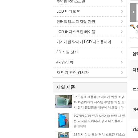
투명한 lcd 스크린
LCD 비디오 벽
인터랙티브 디지털 간판
LCD 터치스크린 테이블
기지개된 막대기 LCD 디스플레이
3D 자필 전시
입
4k 영상 벽
차
차 머리 받침 감시자
제일 제품
프
86 " 실제 제품을 소개하기 위한 초상
화 화면처리기 시스템 투명한 액정 표
시 장치 진열장은 내부에 데모합니다
이
70/75/80/86 인치 UHD 4k 바닥 서 있
는 디지털 사이니지 광고 디스플레이
플레이어
강
22인치 정보 조회 터치 스크린 키오스