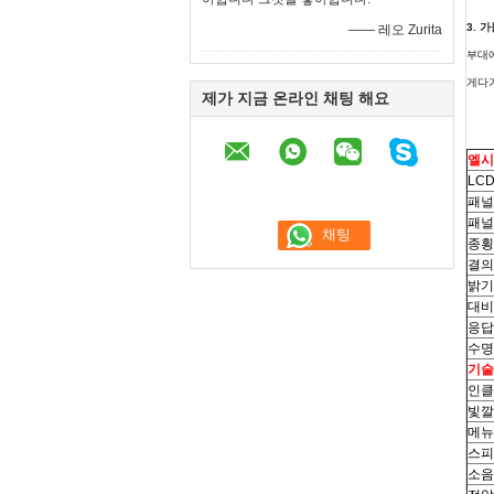
3. 
—— 레오 Zurita
부대에
게다가
제가 지금 온라인 채팅 해요
엘시
LC
패널
패널
종횡
결의
밝기 
대비
응답
수명 
기술
인클
빛깔
메뉴
스피
소음