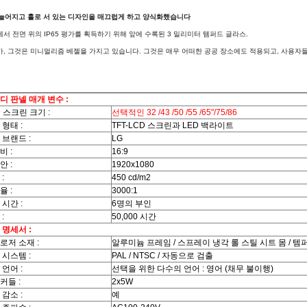
가늘어지고 홀로 서 있는 디자인을 매끄럽게 하고 양식화했습니다
서 전면 위의 IP65 평가를 획득하기 위해 앞에 수록된 3 밀리미터 템퍼드 글라스.
, 그것은 미니멀리즘 베젤을 가지고 있습니다. 그것은 매우 어떠한 공공 장소에도 적용되고, 사용자
디 판넬 매개 변수 :
D 스크린 크기 :
선택적인 32 /43 /50 /55 /65"/75/86
 형태 :
TFT-LCD 스크린과 LED 백라이트
 브랜드 :
LG
비 :
16:9
안 :
1920x1080
:
450 cd/m2
율 :
3000:1
 시간 :
6명의 부인
:
50,000 시간
 명세서 :
로저 소재 :
알루미늄 프레임 / 스프레이 냉각 롤 스틸 시트 몸 / 
 시스템 :
PAL / NTSC / 자동으로 검출
 언어 :
선택을 위한 다수의 언어 : 영어 (채무 불이행)
커들 :
2x5W
 감소 :
예