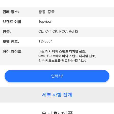
하
여
원래 장소:
광동, 중국
Topview
브랜드 이름:
공
CE, C-TICK, FCC, RoHS
인증:
장
TD-5584
모델 번호:
여
,
하이 라이트:
나노 터치 바닥 스탠드 디지털 신호
,
CMS 소프트웨어 바닥 스탠드 디지털 신호
행
선수 키오스크를 광고하는 43 " Lcd
품
연락처!
질
세부 사항 전개
관
리
유사한 제품