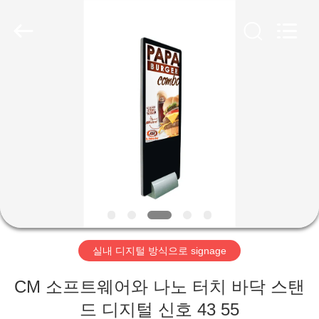
두
supplier.
Copyright
©
2020
-
2026
Shenzhen
집
Topview
Display
Technology
Co.,Ltd.
All
Rights
제
Reserved.
품
우
리
실내 디지털 방식으로 signage
에
CM 소프트웨어와 나노 터치 바닥 스탠
대
드 디지털 신호 43 55