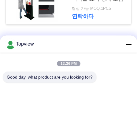
문
협상 가능 MOQ:1PCS
을
연락하다
요
구
모든
Topview
하
1개의 디지털 방식으
실내 디지털 방식으로
세
12:36 PM
로 signage에서 모두
signage
요
Good day, what product are you looking for?
자유로운 서 있는 디
야외 디지털 간판
지털 방식으로
사
signage
이
디지털 방식으로 잘
LCD 터치스크린 간이
트
고정된 Signage
건축물
맵