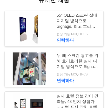
연
55" OLED 스크린 실내
락
디지털 방식으로
Signage, 최고 호리호
주
리한 지면 서 있는 간이
협상 가능 MOQ:1PCS
세
건축물
연락하다
요
두 배 스크린 광고를 위
해 호리호리한 실내 디
뉴
지털 방식으로 Signage
매우 43 인치를 하기
스
협상 가능 MOQ:1PCS
연락하다
인
실내 호텔 정보 간이 건
용
축물, 43 인치 상점가
디지털 표시 장치 토템