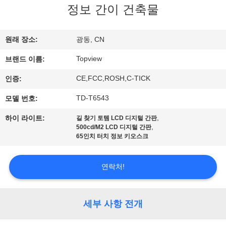
하
정보 간이 건축물
여
원래 장소:
광동, CN
공
Topview
브랜드 이름:
장
CE,FCC,ROSH,C-TICK
인증:
여
TD-T6543
모델 번호:
행
,
하이 라이트:
길 찾기 토템 LCD 디지털 간판
,
500cd/M2 LCD 디지털 간판
65인치 터치 정보 키오스크
품
연락처!
질
관
세부 사항 전개
리