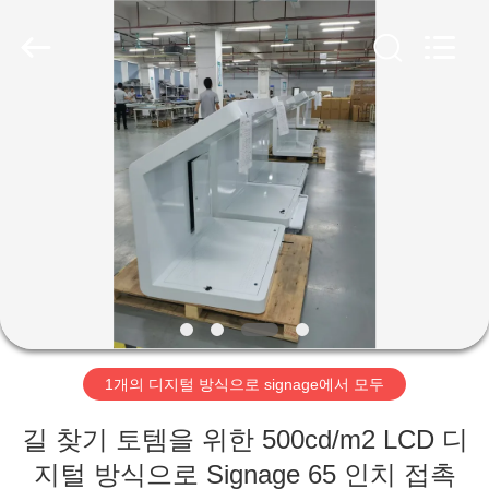
두
supplier.
Copyright
©
2020
-
2026
Shenzhen
집
Topview
Display
Technology
Co.,Ltd.
All
Rights
제
Reserved.
품
우
리
1개의 디지털 방식으로 signage에서 모두
에
길 찾기 토템을 위한 500cd/m2 LCD 디
대
지털 방식으로 Signage 65 인치 접촉