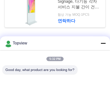
Signage, 다기능 각자
문
서비스 지불 간이 건축
을
물에서 지도된 스크린
협상 가능 MOQ:1PCS
전부
연락하다
요
구
모든
하
Topview
세
1개의 디지털 방식으
실내 디지털 방식으로
5:32 PM
요
로 signage에서 모두
signage
Good day, what product are you looking for?
자유로운 서 있는 디
사
야외 디지털 간판
지털 방식으로
이
signage
트
디지털 방식으로 잘
LCD 터치스크린 간이
맵
고정된 Signage
건축물