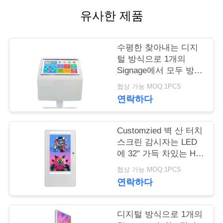
유사한 제품
연
락
수평한 찾아내는 디지
주
털 방식으로 1개의
Signage에서 모두 방법
세
을 위한 55 인치/회의실
협상 가능 MOQ:1PCS
요
연락하다
Customzied 벽 산 터치
뉴
스크린 감시자는 LED
스
에 32" 가득 차있는 HD
사진기를 줄무늬로 합
협상 가능 MOQ:1PCS
니다
연락하다
인
용
디지털 방식으로 1개의