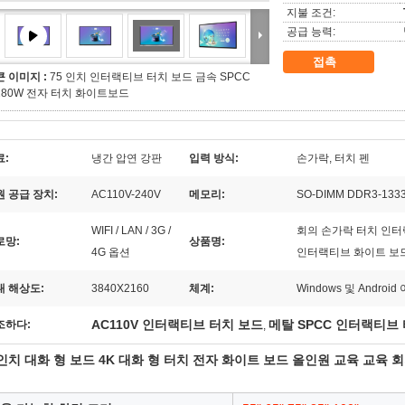
지불 조건:
공급 능력:
접촉
큰 이미지 :
75 인치 인터랙티브 터치 보드 금속 SPCC
280W 전자 터치 화이트보드
료:
냉간 압연 강판
입력 방식:
손가락, 터치 펜
원 공급 장치:
AC110V-240V
메모리:
SO-DIMM DDR3-133
WIFI / LAN / 3G /
회의 손가락 터치 인터
로망:
상품명:
4G 옵션
인터랙티브 화이트 보
대 해상도:
3840X2160
체계:
Windows 및 Androi
AC110V 인터랙티브 터치 보드
메탈 SPCC 인터랙티브
조하다:
,
 인치 대화 형 보드 4K 대화 형 터치 전자 화이트 보드 올인원 교육 교육 