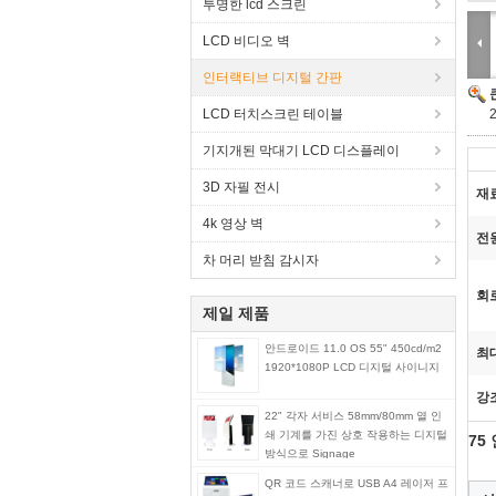
투명한 lcd 스크린
LCD 비디오 벽
인터랙티브 디지털 간판
LCD 터치스크린 테이블
기지개된 막대기 LCD 디스플레이
3D 자필 전시
재
4k 영상 벽
전
차 머리 받침 감시자
회
제일 제품
안드로이드 11.0 OS 55" 450cd/m2
최
1920*1080P LCD 디지털 사이니지
강
22" 각자 서비스 58mm/80mm 열 인
쇄 기계를 가진 상호 작용하는 디지털
75
방식으로 Signage
QR 코드 스캐너로 USB A4 레이저 프