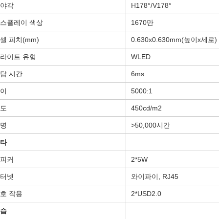
야각
H178°/V178°
스플레이 색상
1670만
셀 피치(mm)
0.630x0.630mm(높이x세로)
라이트 유형
WLED
답 시간
6ms
이
5000:1
도
450cd/m2
명
>50,000시간
타
피커
2*5W
터넷
와이파이, RJ45
호 작용
2*USD2.0
습