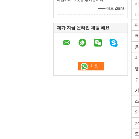
시
—— 레오 Zurita
디
픽
제가 지금 온라인 채팅 해요
백
응
차
명
수
기
스
인
상
모