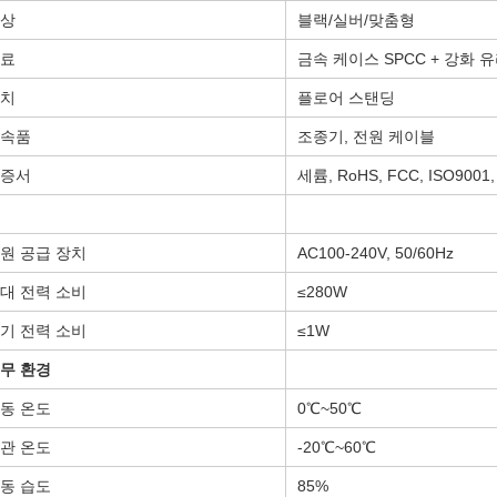
상
블랙/실버/맞춤형
료
금속 케이스 SPCC + 강화 
치
플로어 스탠딩
속품
조종기, 전원 케이블
증서
세륨, RoHS, FCC, ISO9001
원 공급 장치
AC100-240V, 50/60Hz
대 전력 소비
≤280W
기 전력 소비
≤1W
무 환경
동 온도
0℃~50℃
관 온도
-20℃~60℃
동 습도
85%