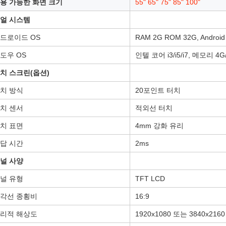
용 가능한 화면 크기
55" 65" 75" 85" 100"
얼 시스템
드로이드 OS
RAM 2G ROM 32G, Android
도우 OS
인텔 코어 i3/i5/i7, 메모리 4
치 스크린(옵션)
치 방식
20포인트 터치
치 센서
적외선 터치
치 표면
4mm 강화 유리
답 시간
2ms
널 사양
널 유형
TFT LCD
각선 종횡비
16:9
리적 해상도
1920x1080 또는 3840x2160