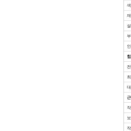
색
재
설
부
인
힘
전
최
대
근
작
보
작