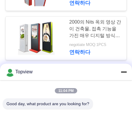
연락하다
47
PRIVACY
인터랙티브 디지털
2000의 Nits 옥외 영상 간
POLICY
이 건축물, 접촉 기능을
간판
가진 매우 디지털 방식으
로 얇은 옥외 토템
negotiate MOQ:1PCS
연락하다
디지털 방식으로 옥외
Topview
26
Signage를 서 있는 지면
LCD 터치스크린 테
55 인치, 터치스크린 디
11:04 PM
지털 방식으로 상호 작용
negotiate MOQ:1PCS
이블
하는 Signage
연락하다
Good day, what product are you looking for?
65 인치 안드로이드 터치
스크린 간이 건축물 높은