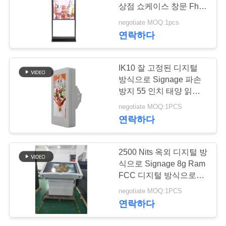
상점 쇼케이스 창문 Fhd
연
4k
negotiate MOQ:1pcs
38
연락하다
락
디지털 방식으로 잘
주
IK10 잘 고정된 디지털
고정된 Signage
세
방식으로 Signage 파손
방지 55 인치 태양 읽기
요
쉬운 2500nits
negotiate MOQ:1PCS
연락하다
뉴
20
2500 Nits 옥외 디지털 방
스
LCD 터치스크린 간
식으로 Signage 8g Ram
FCC 디지털 방식으로
이 건축물
Signage Lcd 디스플레이
인
negotiate MOQ:1PCS
연락하다
용