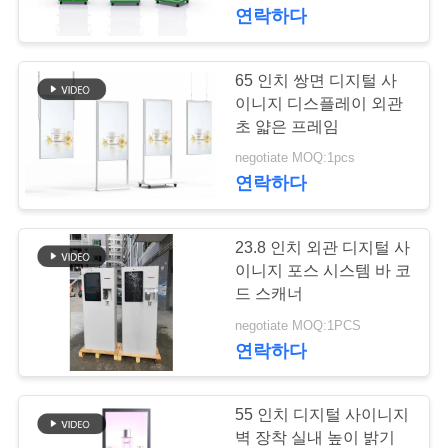
하
연락하다
여
65 인치 쌍면 디지털 사
74
공
이니지 디스플레이 외관
초 얇은 프레임
야외 디지털 간판
장
negotiate MOQ:1pcs
연락하다
여
행
23.8 인치 외관 디지털 사
이니지 포스 시스템 바 코
품
드 스캐너
31
negotiate MOQ:1PCS
자유로운 서 있는 디
질
연락하다
관
지털 방식으로
리
55 인치 디지털 사이니지
signage
벽 장착 실내 높이 밝기