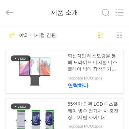
두
supplier.
Copyright
제품 소개
©
2020
-
2026
Shenzhen
집
40
Topview
Display
야외 디지털 간판
Technology
1개의 디지털 방식으
Co.,Ltd.
All
Rights
제
Reserved.
로 signage에서 모두
혁신적인 레스토랑을 통
품
해 드라이브 디지털 디스
플레이 벽에 장착되거나
바닥에 서있는
negotiate MOQ:1pcs
우
연락하다
65
리
실내 디지털 방식으
에
55인치 외관 LCD 디스플
레이 방수 전기차 차 충전
로 signage
대
장 디지털 사이니지
negotiate MOQ:1pcs