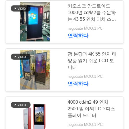
문
키오스크 안드로이드
1000년 cd/M2를 주문하
을
41
는 43 55 인치 터치 스크
요
린 본인
negotiate MOQ:1 PC
투명한 lcd 스크린
연락하다
구
하
광 본딩과 4K 55 인치 태
세
양광 읽기 쉬운 LCD 모
니터
요
16
negotiate MOQ:1 PC
연락하다
사
LCD 비디오 벽
4000 cd/m2 49 인치
이
2500 알 야외 LCD 디스
트
플레이 모니터
negotiate MOQ:1 PC
맵