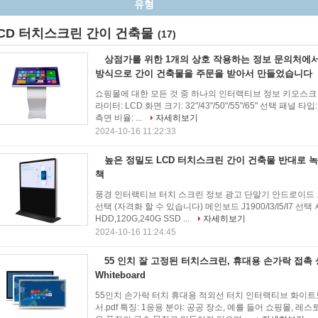
유형
CD 터치스크린 간이 건축물
(17)
상점가를 위한 1개의 상호 작용하는 정보 문의처에
방식으로 간이 건축물을 주문을 받아서 만들었습니다
쇼핑몰에 대한 모든 것 중 하나의 인터랙티브 정보 키오스크 실
라미터: LCD 화면 크기: 32"/43"/50"/55"/65" 선택 패널 
측면 비율: ...
자세히보기
2024-10-16 11:22:33
높은 정밀도 LCD 터치스크린 간이 건축물 반대로 녹 19
책
풍경 인터랙티브 터치 스크린 정보 광고 단말기 안드로이드 토
선택 (자격화 할 수 있습니다) 메인보드 J1900/I3/I5/I7 선택 사
HDD,120G,240G SSD ...
자세히보기
2024-10-16 11:24:45
55 인치 잘 고정된 터치스크린, 휴대용 손가락 접촉
Whiteboard
55인치 손가락 터치 휴대용 적외선 터치 인터랙티브 화이트
서.pdf 특징: 1응용 분야: 공공 장소, 예를 들어 쇼핑몰, 레스