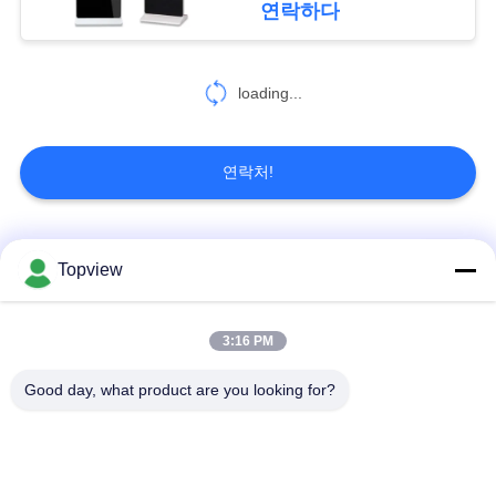
연락하다
47
PRIVACY
인터랙티브 디지털
loading...
POLICY
간판
연락처!
모든
Topview
26
LCD 터치스크린 테
1개의 디지털 방식으
실내 디지털 방식으로
3:16 PM
로 signage에서 모두
signage
이블
Good day, what product are you looking for?
자유로운 서 있는 디
야외 디지털 간판
지털 방식으로
signage