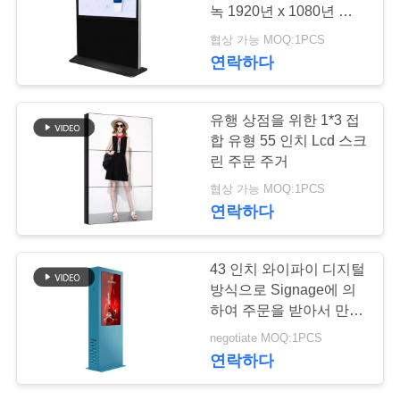
녹 1920년 x 1080년 해결
연
책
협상 가능 MOQ:1PCS
38
연락하다
락
디지털 방식으로 잘
주
유행 상점을 위한 1*3 접
고정된 Signage
세
합 유형 55 인치 Lcd 스크
린 주문 주거
요
협상 가능 MOQ:1PCS
연락하다
뉴
20
43 인치 와이파이 디지털
스
LCD 터치스크린 간
방식으로 Signage에 의
하여 주문을 받아서 만들
이 건축물
어지는 로고 옥외 Lcd 전
인
negotiate MOQ:1PCS
시 화면
연락하다
용