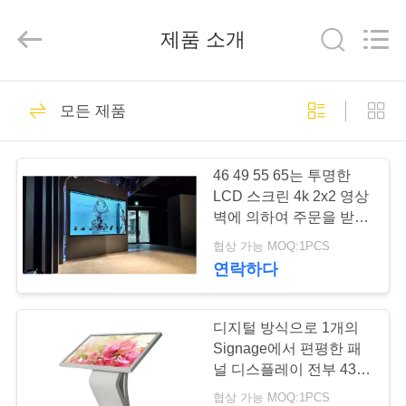
두
supplier.
Copyright
제품 소개
©
2020
-
2025
Shenzhen
집
40
Topview
Display
모든 제품
Technology
1개의 디지털 방식으
Co.,Ltd.
All
Rights
제
Reserved.
로 signage에서 모두
46 49 55 65는 투명한
품
LCD 스크린 4k 2x2 영상
벽에 의하여 주문을 받아
서 만들어진 크기를 조금
협상 가능 MOQ:1PCS
우
씩 움직입니다
연락하다
65
리
실내 디지털 방식으
에
디지털 방식으로 1개의
Signage에서 편평한 패
로 signage
대
널 디스플레이 전부 43
인치 상호 작용하는 유형
협상 가능 MOQ:1PCS