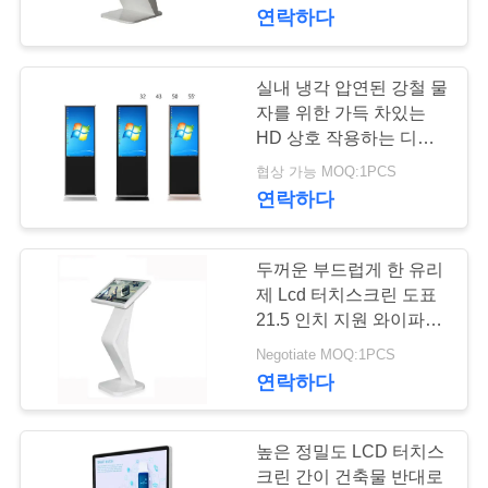
하
연락하다
여
실내 냉각 압연된 강철 물
74
공
자를 위한 가득 차있는
HD 상호 작용하는 디지
야외 디지털 간판
장
털 방식으로 Signage
협상 가능 MOQ:1PCS
연락하다
여
행
두꺼운 부드럽게 한 유리
제 Lcd 터치스크린 도표
품
21.5 인치 지원 와이파이
31
연결
Negotiate MOQ:1PCS
자유로운 서 있는 디
질
연락하다
관
지털 방식으로
리
높은 정밀도 LCD 터치스
signage
크린 간이 건축물 반대로