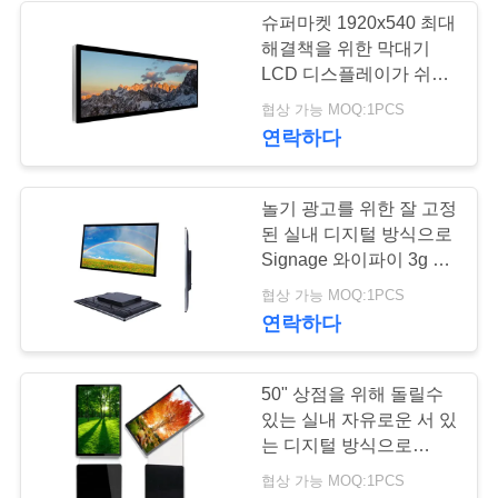
문
슈퍼마켓 1920x540 최대
해결책을 위한 막대기
을
41
LCD 디스플레이가 쉬운
요
연결에 의하여 기지개했
협상 가능 MOQ:1PCS
투명한 lcd 스크린
습니다
연락하다
구
하
놀기 광고를 위한 잘 고정
세
된 실내 디지털 방식으로
Signage 와이파이 3g 4g
요
네트워크
16
협상 가능 MOQ:1PCS
연락하다
사
LCD 비디오 벽
50" 상점을 위해 돌릴수
이
있는 실내 자유로운 서 있
트
는 디지털 방식으로
Signage 8 핵심 360°
협상 가능 MOQ:1PCS
맵