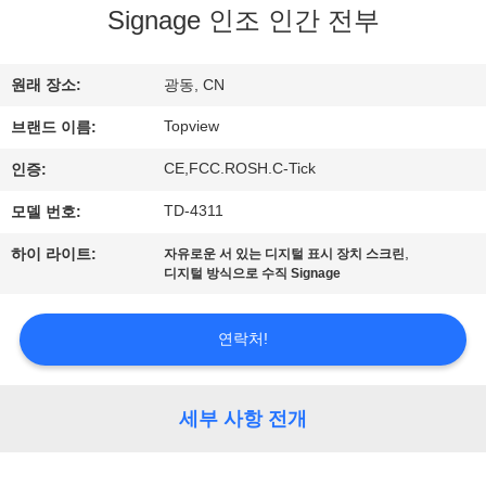
하
Signage 인조 인간 전부
여
원래 장소:
광동, CN
공
Topview
브랜드 이름:
장
CE,FCC.ROSH.C-Tick
인증:
여
TD-4311
모델 번호:
행
,
하이 라이트:
자유로운 서 있는 디지털 표시 장치 스크린
디지털 방식으로 수직 Signage
품
연락처!
질
관
세부 사항 전개
리