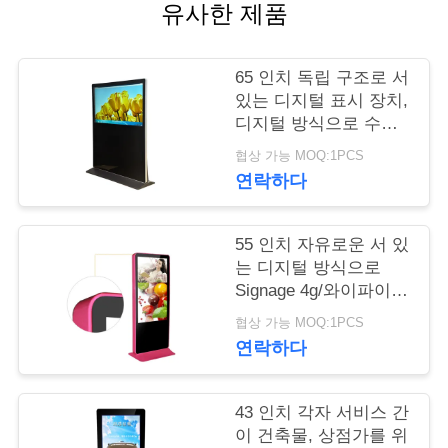
유사한 제품
연
락
65 인치 독립 구조로 서
있는 디지털 표시 장치,
주
디지털 방식으로 수평
한 Signage 가득 차있
세
협상 가능 MOQ:1PCS
는 Hd 1080p
연락하다
요
55 인치 자유로운 서 있
뉴
는 디지털 방식으로
Signage 4g/와이파이
스
네트워크 지원 선택적
협상 가능 MOQ:1PCS
인 색깔
연락하다
인
43 인치 각자 서비스 간
용
이 건축물, 상점가를 위