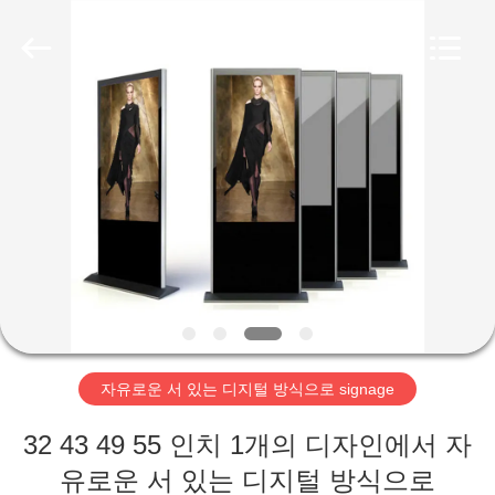
두
supplier.
Copyright
©
2020
-
2026
Shenzhen
집
Topview
Display
Technology
Co.,Ltd.
All
Rights
제
Reserved.
품
우
리
자유로운 서 있는 디지털 방식으로 signage
에
32 43 49 55 인치 1개의 디자인에서 자
대
유로운 서 있는 디지털 방식으로