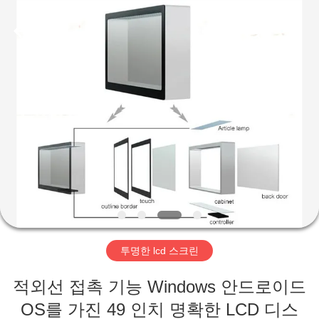
두
supplier.
Copyright
©
2020
-
2026
Shenzhen
집
Topview
Display
Technology
Co.,Ltd.
All
Rights
제
Reserved.
품
우
리
투명한 lcd 스크린
에
적외선 접촉 기능 Windows 안드로이드
대
OS를 가진 49 인치 명확한 LCD 디스