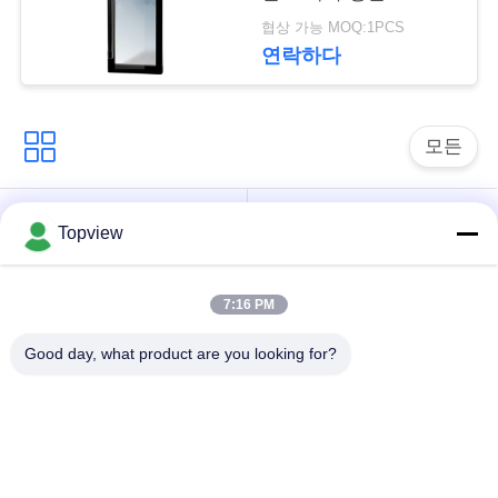
문
크린
협상 가능 MOQ:1PCS
을
연락하다
요
구
모든
하
1개의 디지털 방식으
실내 디지털 방식으로
세
Topview
로 signage에서 모두
signage
요
7:16 PM
자유로운 서 있는 디
야외 디지털 간판
지털 방식으로
사
Good day, what product are you looking for?
signage
이
디지털 방식으로 잘
LCD 터치스크린 간이
트
고정된 Signage
건축물
맵