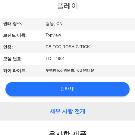
하
플레이
여
원래 장소:
광동, CN
공
Topview
브랜드 이름:
장
CE,FCC,ROSH,C-TICK
인증:
여
TD-T4901
모델 번호:
행
,
하이 라이트:
투명한 lcd 위원회
lcd 유리 문
품
연락처!
질
세부 사항 전개
관
리
유사한 제품