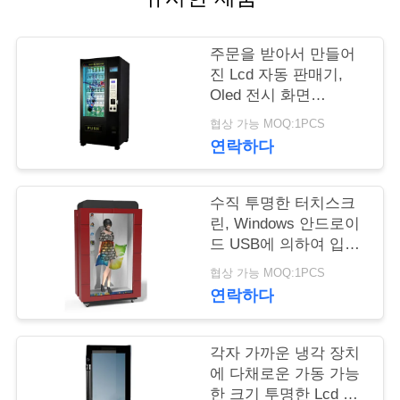
연
주문을 받아서 만들어
락
진 Lcd 자동 판매기,
Oled 전시 화면
주
1920*1080 화소 해결책
협상 가능 MOQ:1PCS
세
연락하다
요
수직 투명한 터치스크
린, Windows 안드로이
뉴
드 USB에 의하여 입력
되는 투명한 Lcd 감시
스
협상 가능 MOQ:1PCS
자
연락하다
인
각자 가까운 냉각 장치
용
에 다채로운 가동 가능
한 크기 투명한 Lcd 스