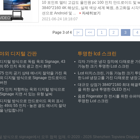
10 포인트 멀티 고감도 올인원 pc 100 인치 안드로이드 및 wi
3840*2160 4K 해상도, 실제 색상 세계 복원, 초고화질 
션으로 Android 및 ...
자세히보기
2021-06-24 18:18:07
Page 3 of 4
|<
<<
1
2
3
4
야외 디지털 간판
투명한 lcd 스크린
디지털 방식으로 독립 옥외 Signage, 43
각자 가까운 냉각 장치에 다채로운 가
의 65 인치 옥외 광고 전시 화면
가능한 크기 투명한 Lcd 스크린
75 인치 공기 상태 에너지 절약을 가진 옥
Lcd 터치스크린, 가동 가능한 크기 투
외 디지털 방식으로 Signage 안드로이드
한 Lcd 냉장고를 가진 다채로운 냉장
버전
대규모 상점가 3840*2160 최대 해결
75 인치 저항하는 옥외 디지털 방식으로
을 위한 실내 투명한 OLED 전시
Signage 지면 서 있는 유형 날씨
음료 Frigerator 찬 전시를 위한 슈퍼
디지털 방식으로 안드로이드 옥외 표시
투명한 Lcd 스크린
는 49의 55 인치 - 높은 광도 에너지 절약
을 난입합니다
로 signage에서 모두 협력 업체. © 2020 - 2026 Shenzhen Topview Display Techno