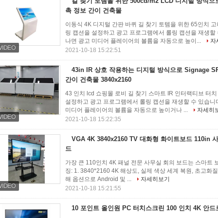
길 찾기 토템을 위한 500cd/m2 LCD 디지털 방식으로 
촉 정보 간이 건축물
이동식 4K 디지털 간판 바퀴 길 찾기 토템을 위한 65인치 
링 캡션을 설정하고 광고 프로그램에서 롤링 캡션을 재생할 수
나면 광고 미디어 플레이어의 볼륨을 자동으로 높이...
자
2021-10-18 15:22:51
43in IR 상호 작용하는 디지털 방식으로 Signage 
간이 건축물 3840x2160
43 인치 lcd 쇼핑몰 로비 길 찾기 스마트 IR 인터랙티브 
설정하고 광고 프로그램에서 롤링 캡션을 재생할 수 있습니다
미디어 플레이어의 볼륨을 자동으로 높이거나 ...
자세히
2021-10-18 15:22:35
VGA 4K 3840x2160 TV 대화형 화이트보드 110i
드
가장 큰 110인치 4K 패널 전문 사무실 회의 보드는 스마트 
징: 1. 3840*2160 4K 해상도, 실제 색상 세계 복원, 초
해 옵션으로 Android 및 ...
자세히보기
2021-10-18 15:21:55
10 포인트 올인원 PC 터치스크린 100 인치 4K 안드