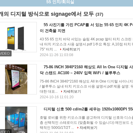
진기를 줄무늬로 합니다
개의 디지털 방식으로 signage에서 모두
(37)
55 사진기를 가진 PCAP를 서 있는 55 65 인치 4K 
이 건축물 지면
43 55 65 인치 바닥 서있는 슬림 4K pcap 멀티 터치 
내 터치 키오스크 사용 설명서.pdf 1주요 특징: A,10점 터치 IR
75" 터치 ...
자세히보기
2024-11-26 11:03:08
75-86 INCH 3840*2160 해상도 All In One 디지
닥 스탠드 AC100 ~ 240V 입력 WiFi / 블루투스
75-86 INCH 3840*2160 해상도 All In One 디지털 사이니
/ 블루투스 실내 터치 키오스크 사용 설명서.pdf 제품 설명
대한 대표...
자세히보기
2024-10-16 11:01:20
디지털 신호 500 cd/m2를 세우는 1920x1080DPI 55
호텔 로비를 위한 키오스크를 광고하여 디지털 신호와 디스플레
층 선택적인 스테로이드 (맞춤화될 수 있습니다) 메인보드 선택적인 J
택적인 500G/1T/2T ...
자세히보기