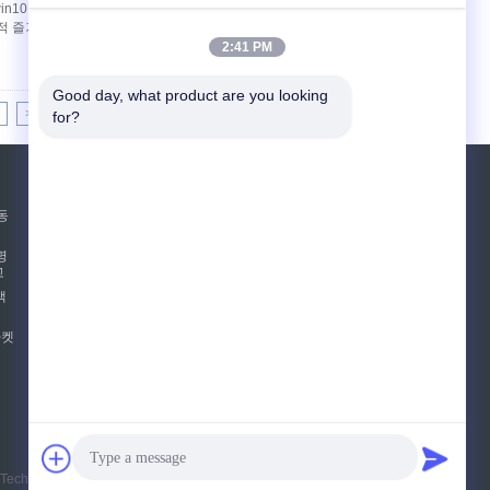
n10 4K 슈퍼 스마트 태블릿 pc 터치 풍모: 1.
시각적 즐거움 2. 다양한 요구 사항을 충족하기 위해 옵
2:41 PM
Good day, what product are you looking 
>>
>|
for?
견적 요청
동
보내십시오
명
고
책
E-Mail
사이트맵
|
마켓
모바일 사이트
logy Co.,Ltd. All Rights Reserved.