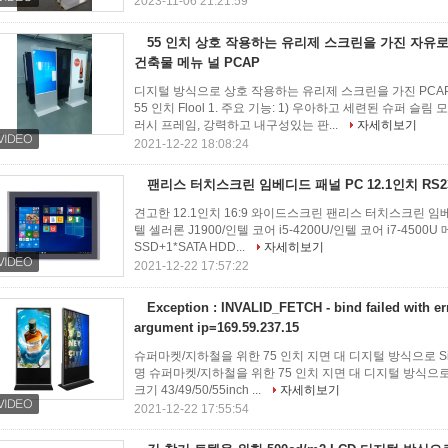
2023-11-06 21:21:59
55 인치 상호 작용하는 유리제 스크린을 가진 자유로
건축물 메뉴 널 PCAP
디지털 방식으로 상호 작용하는 유리제 스크린을 가진 PCA
55 인치 Flool 1. 주요 기능: 1) 우아하고 세련된 슈퍼 슬
러시 프레임, 강력하고 내구성있는 판...
자세히보기
2021-12-22 18:08:24
팬리스 터치스크린 임베디드 패널 PC 12.1인치 RS2
견고한 12.1인치 16:9 와이드스크린 팬리스 터치스크린 임
텔 셀러론 J1900/인텔 코어 i5-4200U/인텔 코어 i7-4500
SSD+1*SATA HDD...
자세히보기
2021-12-22 17:57:22
Exception : INVALID_FETCH - bind failed with err
argument ip=169.59.237.15
슈퍼마켓/지하철을 위한 75 인치 지면 대 디지털 방식으로 Si
명 슈퍼마켓/지하철을 위한 75 인치 지면 대 디지털 방식으로 S
크기 43/49/50/55inch ...
자세히보기
2021-12-22 17:55:54