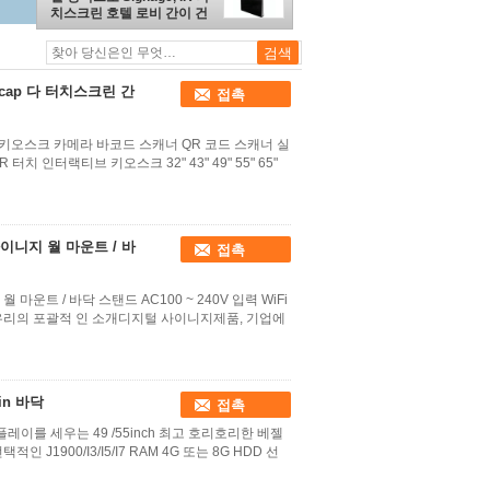
치스크린 호텔 로비 간이 건
축물
Pcap 다 터치스크린 간
접촉
스크린 키오스크 카메라 바코드 스캐너 QR 코드 스캐너 실
 터치 인터랙티브 키오스크 32" 43" 49" 55" 65"
털 사이니지 월 마운트 / 바
접촉
지 월 마운트 / 바닥 스탠드 AC100 ~ 240V 입력 WiFi
: 우리의 포괄적 인 소개디지털 사이니지제품, 기업에
in 바닥
접촉
이를 세우는 49 /55inch 최고 호리호리한 베젤
1900/I3/I5/I7 RAM 4G 또는 8G HDD 선