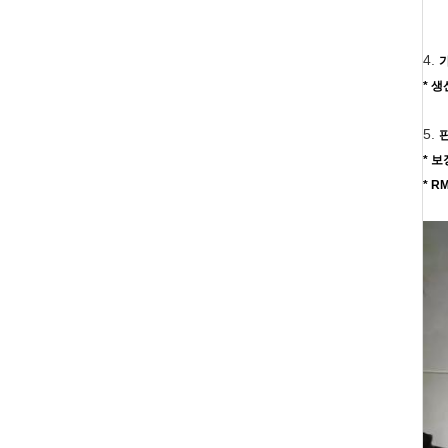
4.
* 
5.
* 
* 