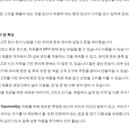
은
그것을 꿰뚫어 보는 것을 당신이 허용하 하는 동안
당신이
디지털 표시 장치에 정보
D 문 특징
LCD
전시 전기 난방을 가진 유리제 문은 유리제 냉장고 문을 격리했습니다
냉장고
문은 전시로, 자유롭게 MP4 체재 영상 파일을 할 수 있습니다 이용될 수 있습니다
이
제품은 적자에서 20 섭씨 온도를 작동하는 것을 계속할 수 있고, 유리제 문은
응축 및
LCD
시각 지역을 가진 유리제 문에는 더 많은 것, 있습니다 좋은 광선 전송이, 내부
상품
크기
에 유리제 문은 및 옥외 모양 및 색깔 고객 요구에 주문을 받아서 만들어질
수 있습
LCD
를 가진 유리제 문은 온갖 제품을 위한 재생 광고 선전을 고리를 이룰 수 있습니다
이
제품은 냉장고에서 널리 이용될, 장 및 문 및 다른 냉각 장비
수 있습니다.
제품 외관을 위한 새로운 아이디어 그리고 신기술. 유럽에서 넓게 및
미국 및
다른 국가 
Topview에는
저희를 위해 제조된 투명한 전시의 우리의 자신의 범위가 있고, 우리가 
 보다는 크기를 더 제안해서 좋, 또한 안정되어 있는 공급 및 장기 가용성을 보장합니다
치 감지기도의 접촉 상호 작용을 추가해서 조차 좋습니다.