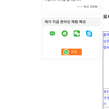
—— 레오 Zurita
묘
제가 지금 온라인 채팅 해요
품
상
명
유
구조
기