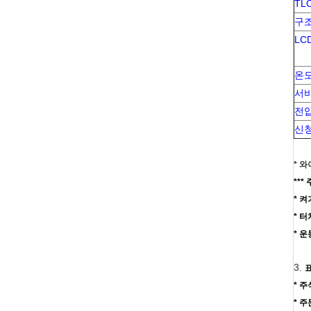
TL
구조
LC
온
서
전
신
* 
**
* 
* 
* 
3.
* 
* 