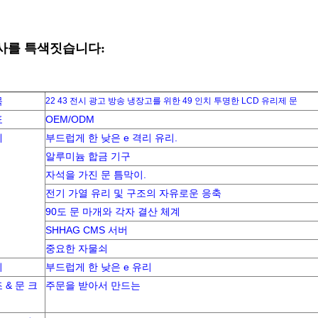
사를 특색짓습니다:
목
22 43 전시 광고 방송 냉장고를 위한 49 인치 투명한 LCD 유리제 문
표
OEM/ODM
세
부드럽게 한 낮은 e 격리 유리.
알루미늄 합금 기구
자석을 가진 문 틈막이.
전기 가열 유리 및 구조의 자유로운 응축
90도 문 마개와 각자 결산 체계
SHHAG CMS 서버
중요한 자물쇠
리
부드럽게 한 낮은 e 유리
 & 문 크
주문을 받아서 만드는