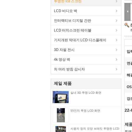
투명한 lcd 스크린
LCD 비디오 벽
인터랙티브 디지털 간판
LCD 터치스크린 테이블
기지개된 막대기 LCD 디스플레이
3D 자필 전시
입
4k 영상 벽
연
차 머리 받침 감시자
해
제일 제품
OS
실내 3D 투명 LCD 화면
강
22
55인치 투명 LCD 화면
제품
사용자 정의 모양 브래킷 투명한 LCD
투명