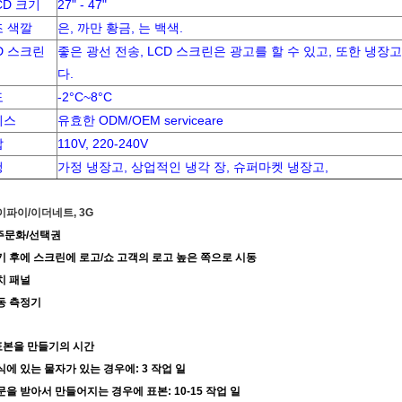
CD 크기
27" - 47"
 색깔
은, 까만 황금, 는 백색.
D 스크린
좋은 광선 전송, LCD 스크린은 광고를 할 수 있고, 또한 냉장
다.
도
-2°C~8°C
비스
유효한 ODM/OEM serviceare
압
110V, 220-240V
청
가정 냉장고, 상업적인 냉각 장, 슈퍼마켓 냉장고,
와이파이/이더네트, 3G
* 주문화/선택권
켜기 후에 스크린에 로고/쇼 고객의 로고 높은 쪽으로 시동
터치 패널
운동 측정기
표본을 만들기의 시간
주식에 있는 물자가 있는 경우에: 3 작업 일
주문을 받아서 만들어지는 경우에 표본: 10-15 작업 일