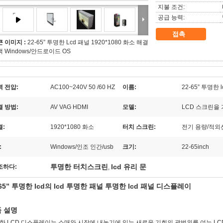
지불 조건:
공급 능력:
접촉
큰 이미지 :
22-65” 투명한 Lcd 패널 1920*1080 화소 해결
책 Windows/안드로이드 OS
력 전압:
AC100~240V 50 /60 HZ
이름:
22-65” 투명한
결 방법:
AV VAG HDMI
모델:
LCD 스크린을
결:
1920*1080 화소
터치 스크린:
전기 용량/적외
:
Windows/인조 인간/usb
크기:
22-65inch
투명한 터치스크린
lcd 유리 문
조하다:
,
-65” 투명한 lcd의 lcd 투명한 패널 투명한 lcd 패널 디스플레이
 설명
한 LCD 디스플레이는
소매와 시장에 내놓기에 있는
새로운
기회
의 광범위를 여는 LC